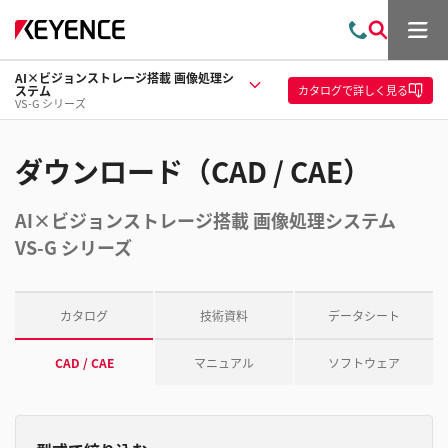
メ
お
検
ニ
問
索
ュ
AI×ビジョンストレージ搭載 画像処理シ
い
ー
カタログ
で詳しく見る
ステム
合
VS-G シリーズ
わ
せ
ダウンロード（CAD / CAE）
AI×ビジョンストレージ搭載 画像処理システム
VS-G シリーズ
カタログ
技術資料
データシート
CAD / CAE
マニュアル
ソフトウェア