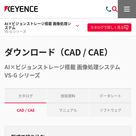
メ
お
検
ニ
問
索
ュ
AI×ビジョンストレージ搭載 画像処理シ
い
ー
カタログ
で詳しく見る
ステム
合
VS-G シリーズ
わ
せ
ダウンロード（CAD / CAE）
AI×ビジョンストレージ搭載 画像処理システム
VS-G シリーズ
カタログ
技術資料
データシート
CAD / CAE
マニュアル
ソフトウェア