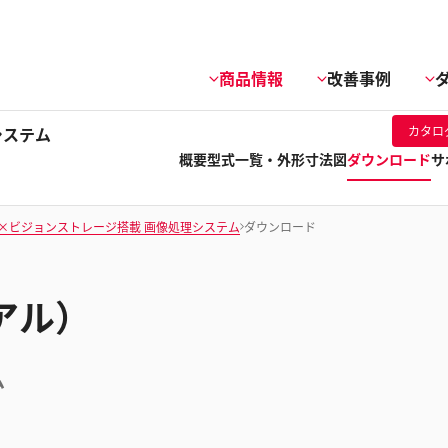
商品情報
改善事例
システム
カタロ
概要
型式一覧・外形寸法図
ダウンロード
サ
I×ビジョンストレージ搭載 画像処理システム
ダウンロード
アル）
ム