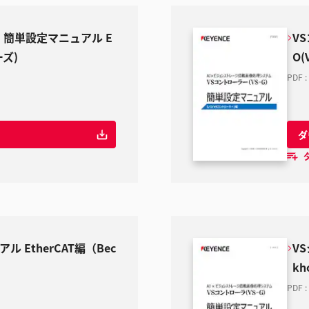
） 簡単設定マニュアル E
V
ーズ)
O
PDF
:
ダ
 EtherCAT編（Bec
V
kh
PDF
: