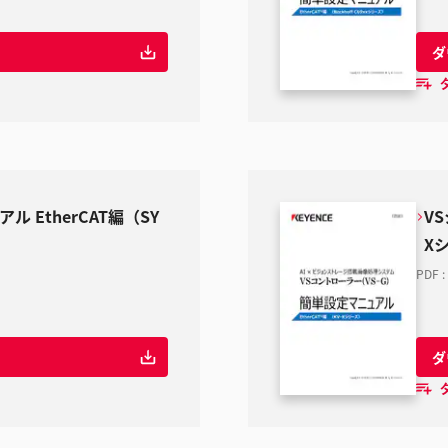
ダ
 EtherCAT編（SY
V
X
PDF
:
ダ