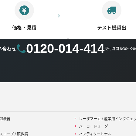
価格・見積
テスト機貸出
0120-014-414
い合わせ
受付時間 8:30～2
御機器
レーザマーカ / 産業用インクジェ
バーコードリーダ
スコープ / 顕微鏡
ハンディターミナル