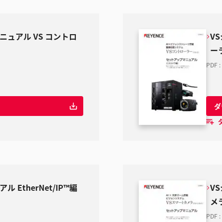
ニュアル VS コントロ
V
ー
PDF
:
ダ
 EtherNet/IP™編
V
メ
PDF
: