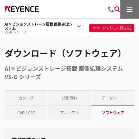
メ
お
検
ニ
問
索
ュ
AI×ビジョンストレージ搭載 画像処理シ
い
ー
カタログ
で詳しく見る
ステム
合
VS-G シリーズ
わ
せ
ダウンロード（ソフトウェア）
AI×ビジョンストレージ搭載 画像処理システム
VS-G シリーズ
カタログ
技術資料
データシート
CAD / CAE
マニュアル
ソフトウェア