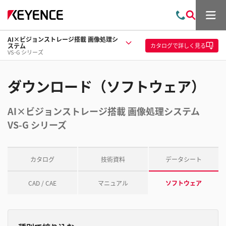
メ
お
検
ニ
問
索
ュ
AI×ビジョンストレージ搭載 画像処理シ
い
ー
カタログ
で詳しく見る
ステム
合
VS-G シリーズ
わ
せ
ダウンロード（ソフトウェア）
AI×ビジョンストレージ搭載 画像処理システム
VS-G シリーズ
カタログ
技術資料
データシート
CAD / CAE
マニュアル
ソフトウェア