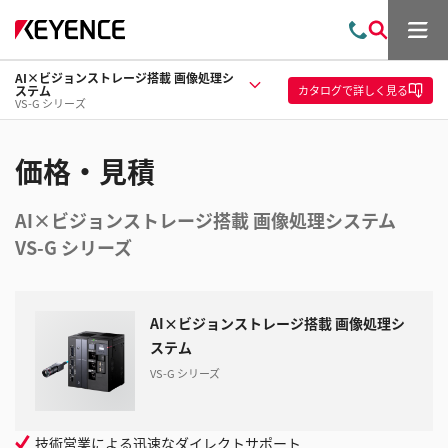
メ
お
検
ニ
問
索
ュ
AI×ビジョンストレージ搭載 画像処理シ
い
ー
カタログ
で詳しく見る
ステム
合
VS-G シリーズ
わ
せ
価格・見積
AI×ビジョンストレージ搭載 画像処理システム
VS-G シリーズ
AI×ビジョンストレージ搭載 画像処理シ
ステム
VS-G シリーズ
技術営業による迅速なダイレクトサポート