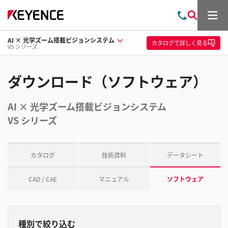
メ
お
検
ニ
問
索
ュ
AI × 光学ズーム搭載ビジョンシステム
い
ー
カタログ
で詳しく見る
VS シリーズ
合
わ
せ
ダウンロード（ソフトウェア）
AI × 光学ズーム搭載ビジョンシステム
VS シリーズ
カタログ
技術資料
データシート
CAD / CAE
マニュアル
ソフトウェア
種別で絞り込む