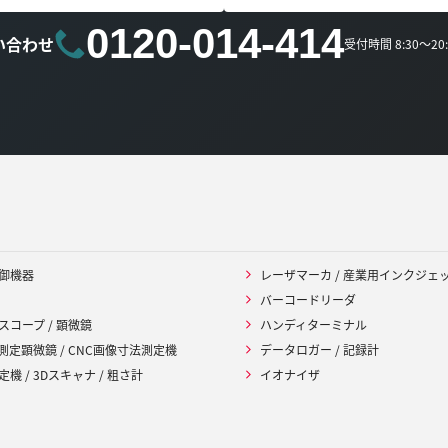
0120-014-414
い合わせ
受付時間 8:30～2
御機器
レーザマーカ / 産業用インクジェ
バーコードリーダ
スコープ / 顕微鏡
ハンディターミナル
 測定顕微鏡 / CNC画像寸法測定機
データロガー / 記録計
機 / 3Dスキャナ / 粗さ計
イオナイザ