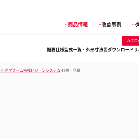
商品情報
改善事例
カタロ
概要
仕様
型式一覧・外形寸法図
ダウンロード
サ
I × 光学ズーム搭載ビジョンシステム
価格・見積