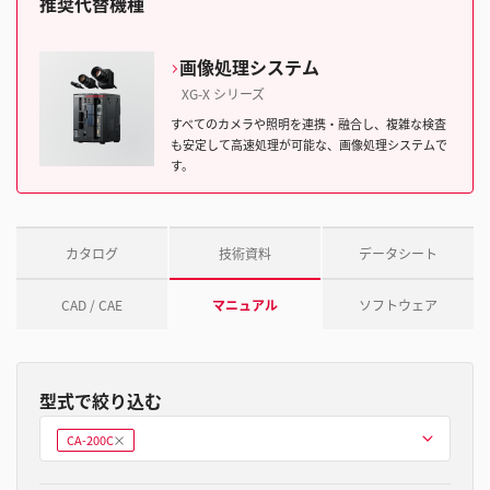
推奨代替機種
画像処理システム
XG-X シリーズ
すべてのカメラや照明を連携・融合し、複雑な検査
も安定して高速処理が可能な、画像処理システムで
す。
カタログ
技術資料
データシート
CAD / CAE
マニュアル
ソフトウェア
型式で絞り込む
型式を選ぶ
CA-200C
削
除