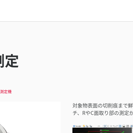
測定
法測定機
対象物表面の切削痕まで鮮
チ、RやC面取り部の測定