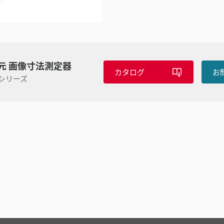
元 画像寸法測定器
カタログ
お
X シリーズ