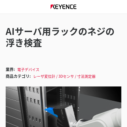
AIサーバ用ラックのネジの
浮き検査
業界:
電子デバイス
商品カテゴリ:
レーザ変位計 / 3Dセンサ / 寸法測定器