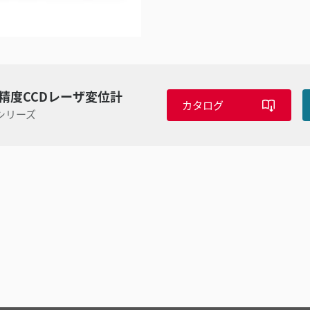
精度CCDレーザ変位計
カタログ
0 シリーズ