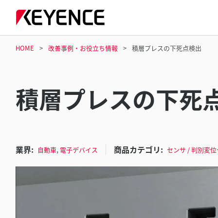
HOME
改善事例・お役立ち情報
積層プレスの下死点検出
積層プレスの下死
業界:
商品カテゴリ:
,
自動車
電子デバイス
センサ / 判別変