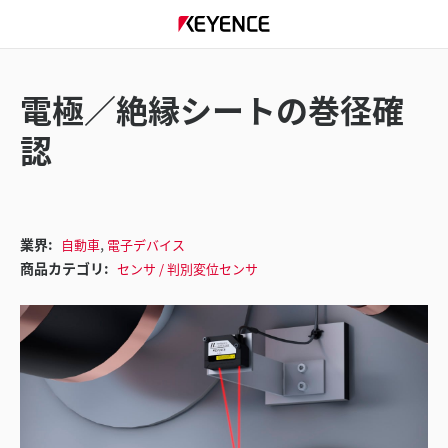
電極／絶縁シートの巻径確
認
,
業界:
自動車
電子デバイス
商品カテゴリ:
センサ / 判別変位センサ