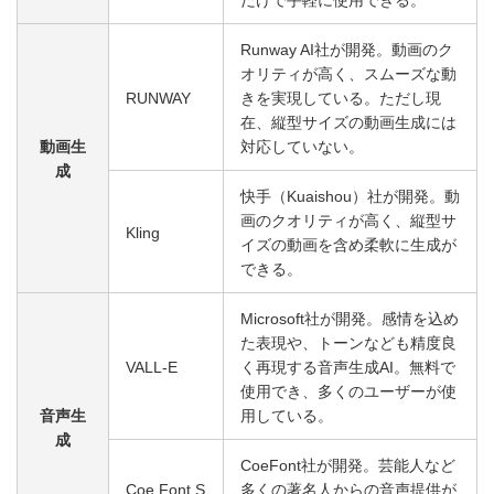
Runway AI社が開発。動画のク
オリティが高く、スムーズな動
RUNWAY
きを実現している。ただし現
在、縦型サイズの動画生成には
動画生
対応していない。
成
快手（Kuaishou）社が開発。動
画のクオリティが高く、縦型サ
Kling
イズの動画を含め柔軟に生成が
できる。
Microsoft社が開発。感情を込め
た表現や、トーンなども精度良
VALL-E
く再現する音声生成AI。無料で
使用でき、多くのユーザーが使
音声生
用している。
成
CoeFont社が開発。芸能人など
Coe Font S
多くの著名人からの音声提供が