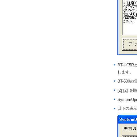
BT-UC5
します。
BT-500
[2] [
System
以下の表