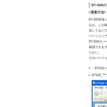
BT-50
<更新方法>
BT-500
なお、この操
送しておい
バージョンア
BT-500
確認できま
ださい。
そのバージ
「BT50
BT500_*