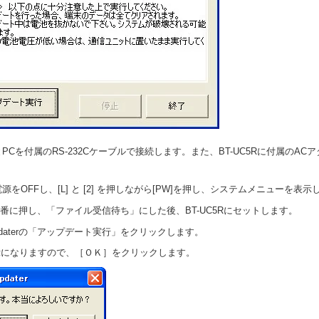
RとPCを付属のRS-232Cケーブルで接続します。また、BT-UC5Rに付属のAC
の電源をOFFし、[L] と [2] を押しながら[PW]を押し、システムメニューを表
2] を順番に押し、「ファイル受信待ち」にした後、BT-UC5Rにセットします。
Updaterの「アップデート実行」をクリックします。
示になりますので、［ＯＫ］をクリックします。