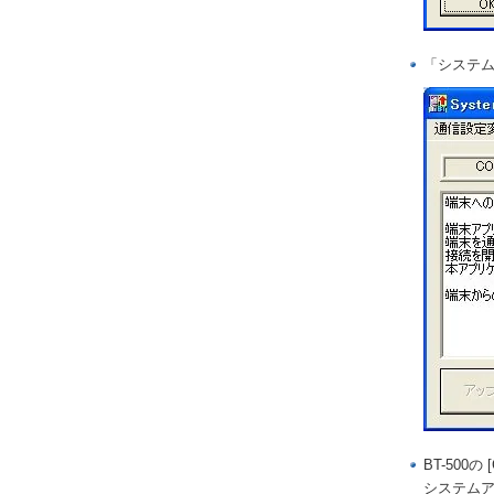
「システ
BT-500
システムア