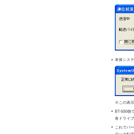
本体シス
※この表示
BT-50
各ドライブ
これでバ