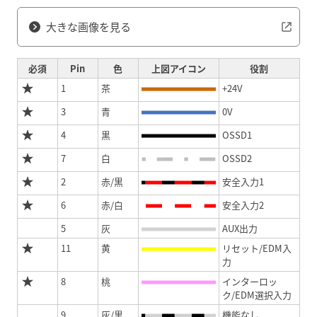
大きな画像を見る
必須
Pin
色
上図アイコン
役割
1
茶
+24V
3
青
0V
4
黒
OSSD1
7
白
OSSD2
2
赤/黒
安全入力1
6
赤/白
安全入力2
5
灰
AUX出力
11
黄
リセット/EDM入
力
8
桃
インターロッ
ク/EDM選択入力
9
灰/黒
機能なし