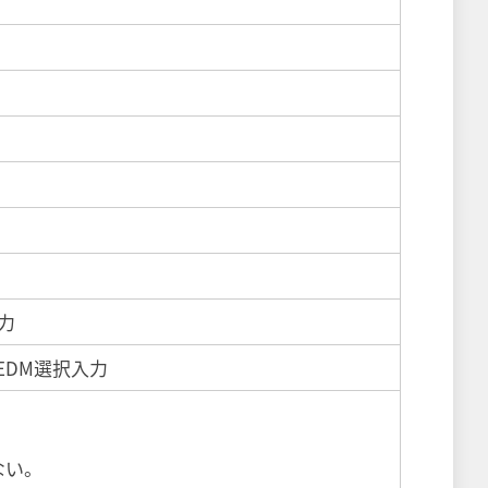
力
EDM選択入力
ない。