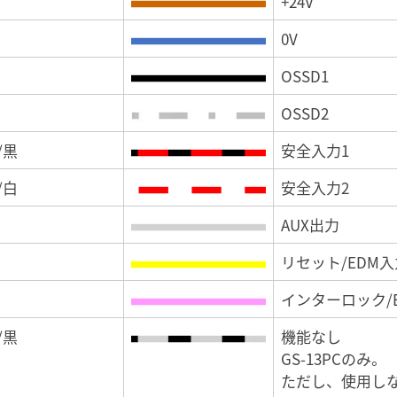
+24V
0V
OSSD1
OSSD2
/黒
安全入力1
/白
安全入力2
AUX出力
リセット/EDM入
インターロック/
/黒
機能なし
GS-13PCのみ。
ただし、使用し