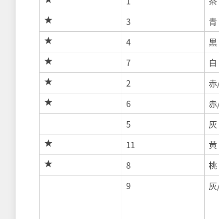
1
茶
3
青
4
黒
7
白
2
赤
6
赤
5
灰
11
黄
8
桃
9
灰