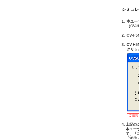
シミュレ
1.
本ユー
（CV
2.
CV-
3.
CV-
クリッ
ご注意
4.
上記の
本ユー
て、「
「送信