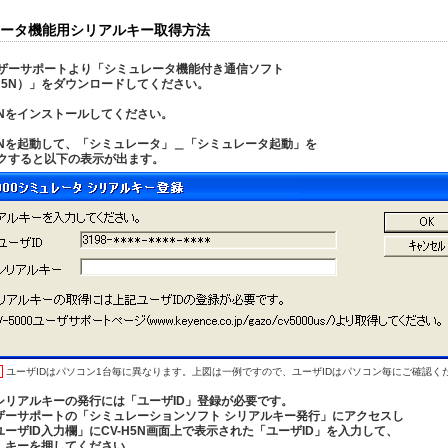
ータ機能用シリアルキー取得方法
ザーサポートより「シミュレータ機能付き通信ソフト
-H5N）」をダウンロードしてください。
H5Nをインストールしてください。
H5Nを起動して、「シミュレータ」＿「シミュレータ起動」を
クすると以下の表示が出ます。
ユーザIDはパソコン1台毎に異なります。上図は一例ですので、ユーザIDはパソコン毎にご確認く
シリアルキーの発行には「ユーザID」登録が必要です。
ザーサポートの「シミュレーションソフト シリアルキー発行」にアクセスし
ユーザID入力欄」にCV-H5N画面上で表示された「ユーザID」を入力して、
」キーを押してください。