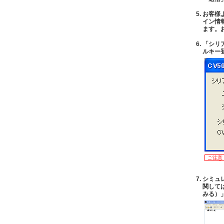
5.
お客様
イン情
ます。
6.
「シリア
ルキー
ご注意
7.
シミュ
関して
みる）