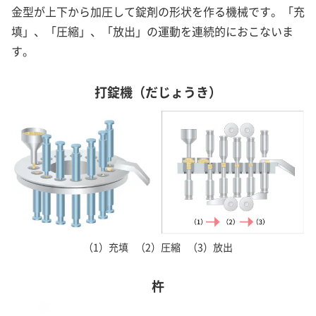
金型が上下から加圧して錠剤の形状を作る機械です。「充
填」、「圧縮」、「放出」の運動を連続的におこないま
す。
打錠機（だじょうき）
（1）充填
（2）圧縮
（3）放出
杵