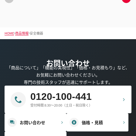
前
次
の
の
ス
ス
ラ
ラ
イ
イ
ド
ド
へ
へ
HOME
商品情報
安全機器
移
移
動
動
お問い合わせ
「商品について」「機能の実現性」「価格・お見積もり」など、
お気軽にお問い合わせください。
専門の技術スタッフが迅速にサポートします。
0120-100-441
受付時間 8:30～20:00（土日・祝日除く）
お問い合わせ
価格・見積