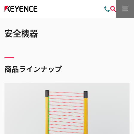
メ
お
検
ニ
問
索
ュ
い
ー
合
安全機器
わ
せ
商品ラインナップ