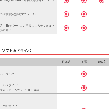
TManagementTool簡単設定動画マニュアル
eb環境 簡易接続マニュアル
－
足：IEのバージョン差異によるデフォルト
－
示の違い
ソフト＆ドライバ
日本語
英語
簡体字
SBドライバ
USBドライバ
端末ファームウェア3.000以前）
ータ転送ソフト