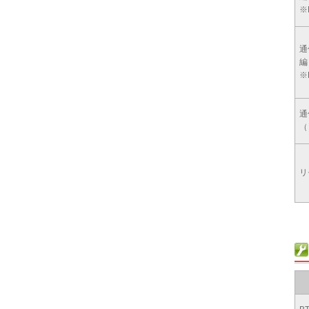
※
通
編
※
通
（
リ