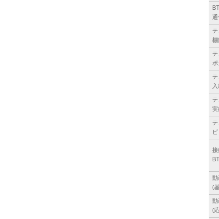
B
通
テ
棚
テ
ポ
テ
入
テ
実
テ
ピ
接
B
動
(
動
(