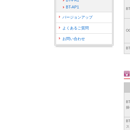
BT-PR1
BT-AP1
B
バージョンアップ
よくあるご質問
O
お問い合わせ
B
B
操
B
ス