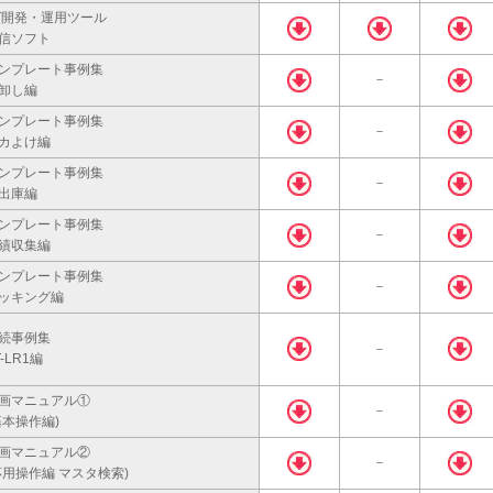
T開発・運用ツール
信ソフト
ンプレート事例集
－
卸し編
ンプレート事例集
－
カよけ編
ンプレート事例集
－
出庫編
ンプレート事例集
－
績収集編
ンプレート事例集
－
ッキング編
続事例集
－
T-LR1編
画マニュアル①
－
基本操作編)
画マニュアル②
－
応用操作編 マスタ検索)