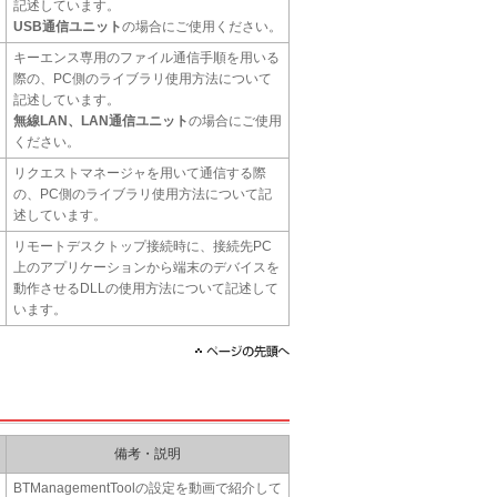
記述しています。
USB通信ユニット
の場合にご使用ください。
キーエンス専用のファイル通信手順を用いる
際の、PC側のライブラリ使用方法について
記述しています。
無線LAN、LAN通信ユニット
の場合にご使用
ください。
リクエストマネージャを用いて通信する際
の、PC側のライブラリ使用方法について記
述しています。
リモートデスクトップ接続時に、接続先PC
上のアプリケーションから端末のデバイスを
動作させるDLLの使用方法について記述して
います。
備考・説明
BTManagementToolの設定を動画で紹介して