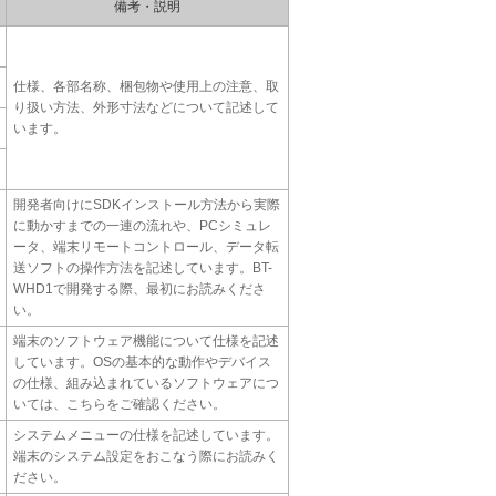
備考・説明
仕様、各部名称、梱包物や使用上の注意、取
り扱い方法、外形寸法などについて記述して
います。
開発者向けにSDKインストール方法から実際
に動かすまでの一連の流れや、PCシミュレ
ータ、端末リモートコントロール、データ転
送ソフトの操作方法を記述しています。BT-
WHD1で開発する際、最初にお読みくださ
い。
端末のソフトウェア機能について仕様を記述
しています。OSの基本的な動作やデバイス
の仕様、組み込まれているソフトウェアにつ
いては、こちらをご確認ください。
システムメニューの仕様を記述しています。
端末のシステム設定をおこなう際にお読みく
ださい。