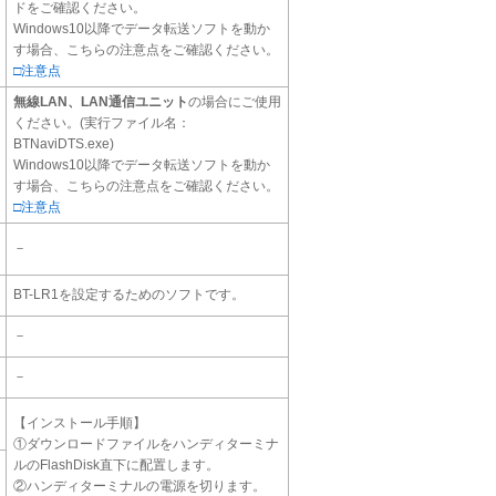
ドをご確認ください。
Windows10以降でデータ転送ソフトを動か
す場合、こちらの注意点をご確認ください。
□注意点
無線LAN、LAN通信ユニット
の場合にご使用
ください。(実行ファイル名：
BTNaviDTS.exe)
Windows10以降でデータ転送ソフトを動か
す場合、こちらの注意点をご確認ください。
□注意点
－
BT-LR1を設定するためのソフトです。
－
－
【インストール手順】
①ダウンロードファイルをハンディターミナ
ルのFlashDisk直下に配置します。
②ハンディターミナルの電源を切ります。