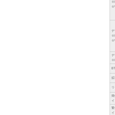
※
※
デ
※
※
デ
※
B
拡
リ
簡
イ
繁
イ