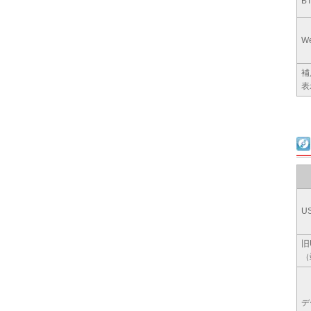
B
W
補
表
U
旧
（
デ