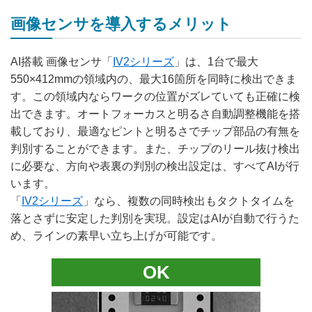
画像センサを導入するメリット
AI搭載 画像センサ「
IV2シリーズ
」は、1台で最大
550×412mmの領域内の、最大16箇所を同時に検出できま
す。この領域内ならワークの位置がズレていても正確に検
出できます。オートフォーカスと明るさ自動調整機能を搭
載しており、最適なピントと明るさでチップ部品の有無を
判別することができます。また、チップのリール抜け検出
に必要な、方向や表裏の判別の検出設定は、すべてAIが行
います。
「
IV2シリーズ
」なら、複数の同時検出もタクトタイムを
落とさずに安定した判別を実現。設定はAIが自動で行うた
め、ラインの素早い立ち上げが可能です。
OK