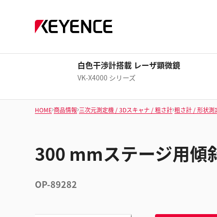
白色干渉計搭載 レーザ顕微鏡
VK-X4000 シリーズ
HOME
商品情報
三次元測定機 / 3Dスキャナ / 粗さ計
粗さ計 / 形状測
300 mmステージ用
OP-89282