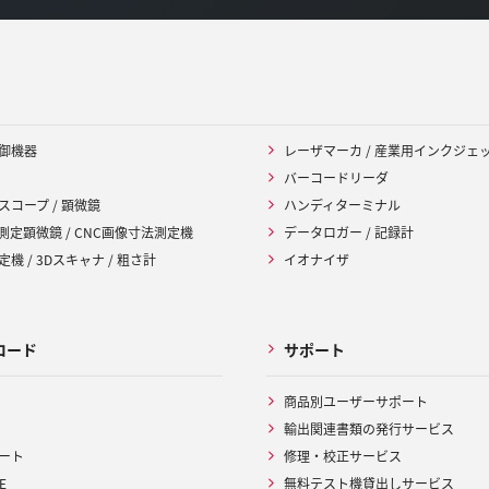
御機器
レーザマーカ / 産業用インクジェ
バーコードリーダ
スコープ / 顕微鏡
ハンディターミナル
 測定顕微鏡 / CNC画像寸法測定機
データロガー / 記録計
機 / 3Dスキャナ / 粗さ計
イオナイザ
ロード
サポート
商品別ユーザーサポート
輸出関連書類の発行サービス
ート
修理・校正サービス
E
無料テスト機貸出しサービス