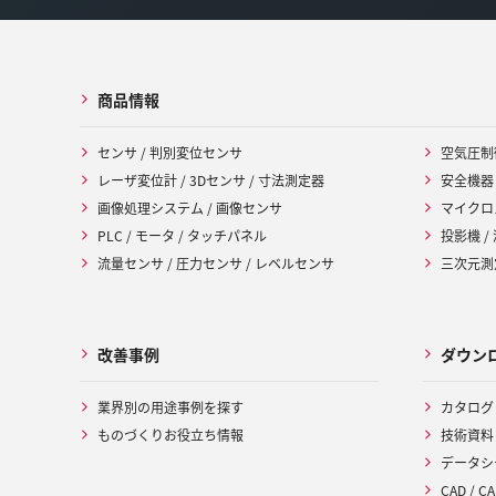
商品情報
センサ / 判別変位センサ
空気圧制
レーザ変位計 / 3Dセンサ / 寸法測定器
安全機器
画像処理システム / 画像センサ
マイクロ
PLC / モータ / タッチパネル
投影機 /
流量センサ / 圧力センサ / レベルセンサ
三次元測定
改善事例
ダウン
業界別の用途事例を探す
カタログ
ものづくりお役立ち情報
技術資料
データシ
CAD / CA