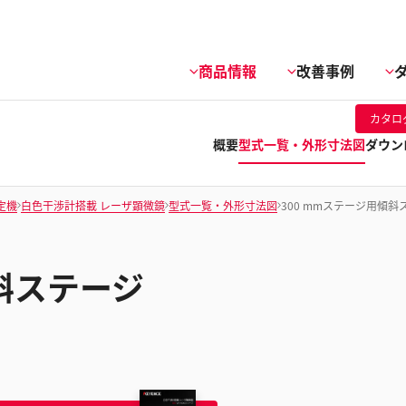
商品情報
改善事例
カタロ
概要
型式一覧・外形寸法図
ダウン
定機
白色干渉計搭載 レーザ顕微鏡
型式一覧・外形寸法図
300 mmステージ用傾斜
傾斜ステージ