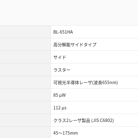
BL-651HA
高分解能サイドタイプ
サイド
ラスター
可視光半導体レーザ(波長655nm)
85 µW
112 µs
クラス2レーザ製品 (JIS C6802)
45～175mm