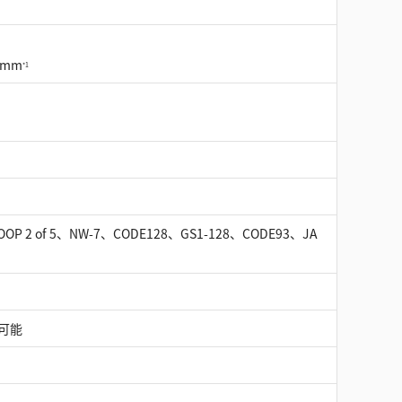
0mm
*1
P 2 of 5、NW-7、CODE128、GS1-128、CODE93、JA
可能