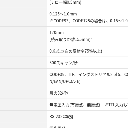
(ナロー幅0.5mm)
0.125～1.0mm
※CODE93、CODE128の場合は、0.15～1.
170mm
(読み取り距離155mm)
*2
0.6以上(白の反射率75%以上)
500スキャン/秒
CODE39、ITF、インダストリアル2 of 5、COO
N/EAN/UPC(A･E)
最大32桁
*3
無電圧入力(有接点、無接点) ※TTL入力も
RS-232C準拠