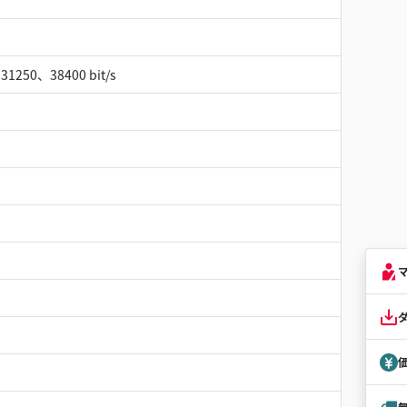
250、38400 bit/s