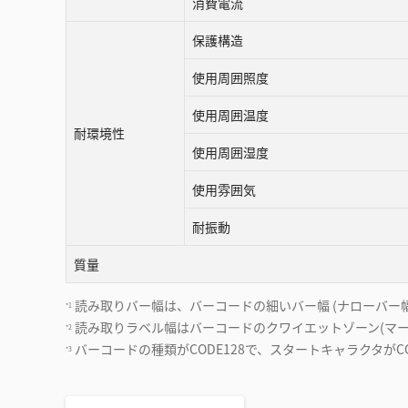
消費電流
保護構造
使用周囲照度
使用周囲温度
耐環境性
使用周囲湿度
使用雰囲気
耐振動
質量
読み取りバー幅は、バーコードの細いバー幅 (ナローバー幅
*1
読み取りラベル幅はバーコードのクワイエットゾーン(マー
*2
バーコードの種類がCODE128で、スタートキャラクタがC
*3