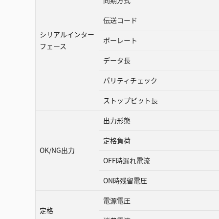
同期方式
伝送コード
シリアルインター
ボーレート
フェース
データ長
パリティチェック
ストップビット長
出力形態
定格負荷
OK/NG出力
OFF時漏れ電流
ON時残留電圧
電源電圧
定格