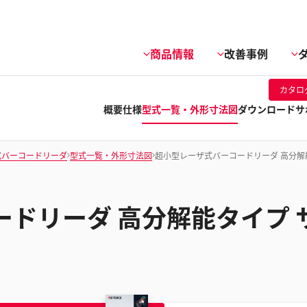
商品情報
改善事例
カタロ
概要
仕様
型式一覧・外形寸法図
ダウンロード
サ
式バーコードリーダ
型式一覧・外形寸法図
超小型レーザ式バーコードリーダ 高分解
ドリーダ 高分解能タイプ 