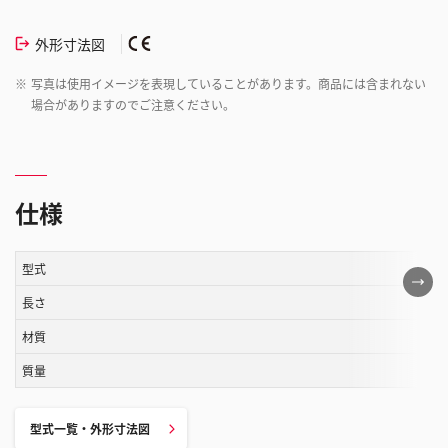
外形寸法図
※
写真は使用イメージを表現していることがあります。商品には含まれない
場合がありますのでご注意ください。
仕様
型式
こ
の
長さ
表
材質
は
質量
ス
ク
ロ
型式一覧・外形寸法図
ー