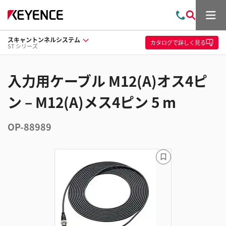
メ
お
検
ニ
問
索
ュ
スキャントンネルシステム
い
ー
カタログ
で詳しく見る
ST シリーズ
合
わ
せ
入力用ケーブル M12(A)オス4ピ
ン – M12(A)メス4ピン 5 m
OP-88989
ブ
ッ
ク
マ
ー
ク
に