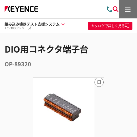
メ
お
検
ニ
問
索
ュ
組み込み機器テスト支援システム
い
ー
カタログ
で詳しく見る
TC-3000 シリーズ
合
わ
せ
DIO用コネクタ端子台
OP-89320
ブ
ッ
ク
マ
ー
ク
に
追
加