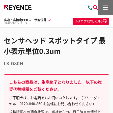
メ
お
検
ニ
問
索
ュ
高速・高精度CCDレーザ変位計
い
ー
カタログ
で詳しく見る
LK-G3000 シリーズ
合
わ
せ
センサヘッド スポットタイプ 最
小表示単位0.3um
LK-G80H
こちらの商品は、生産終了となりました。以下の推
奨代替機種をご覧ください。
ご不明点は、お電話でもお伺いいたします。（フリーダイ
ヤル：0120-840-860 お気軽にお問い合わせください）
規格認証への適合状況は、当社からの出荷日時点の情報と