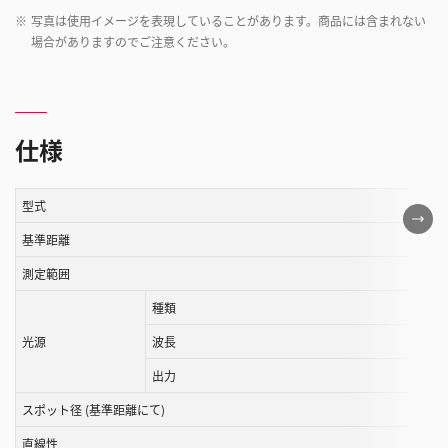
※
写真は使用イメージを表現していることがあります。商品には含まれない
場合がありますのでご注意ください。
仕様
型式
こ
の
基準距離
表
測定範囲
は
種類
ス
ク
光源
波長
ロ
出力
ー
ル
スポット径 (基準距離にて)
す
直線性