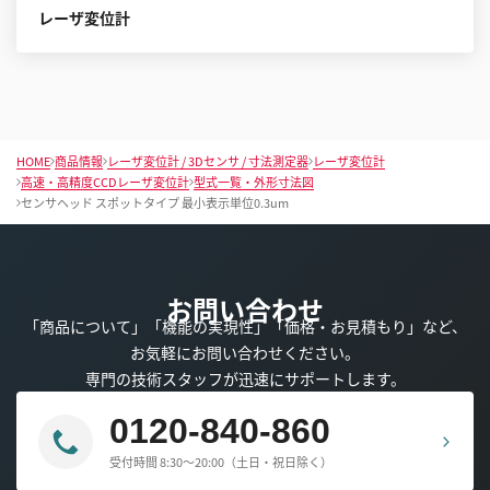
レーザ変位計
HOME
商品情報
レーザ変位計 / 3Dセンサ / 寸法測定器
レーザ変位計
高速・高精度CCDレーザ変位計
型式一覧・外形寸法図
センサヘッド スポットタイプ 最小表示単位0.3um
お問い合わせ
「商品について」「機能の実現性」「価格・お見積もり」など、
お気軽にお問い合わせください。
専門の技術スタッフが迅速にサポートします。
0120-840-860
受付時間 8:30～20:00（土日・祝日除く）