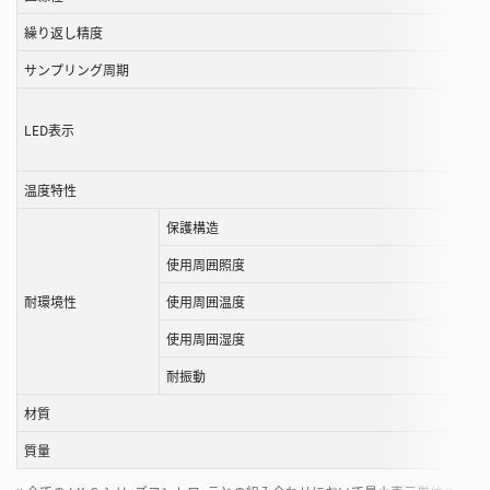
る
繰り返し精度
こ
と
サンプリング周期
が
で
LED表示
き
ま
温度特性
す
保護構造
使用周囲照度
耐環境性
使用周囲温度
使用周囲湿度
耐振動
材質
質量