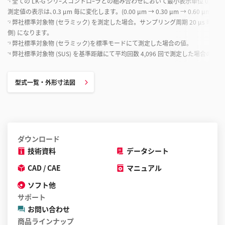
全ての LK-G シリｰズコントロｰラとの組み合わせにおいて最小表示単位 0.3 µ
*1
測定値の表示は､0.3 µm 毎に変化します。(0.00 µm → 0.30 µm → 0.60 µ
弊社標準対象物 (セラミック) を測定した場合。サンプリング周期 20 µs 時は拡散反射時 -9 m
*2
側) になります。
弊社標準対象物 (セラミック)を標準モードにて測定した場合の値。
*3
弊社標準対象物 (SUS) を基準距離にて平均回数 4,096 回で測定した場合の値。
*4
型式一覧・外形寸法図
ダウンロード
技術資料
データシート
CAD / CAE
マニュアル
ソフト他
サポート
お問い合わせ
商品ラインナップ