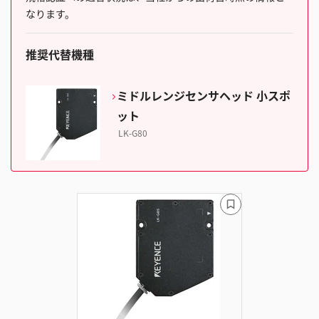
なります。
推奨代替機種
ミドルレンジセンサヘッド 小スポ
ット
LK-G80
ブ
ッ
ク
マ
ー
ク
に
追
加