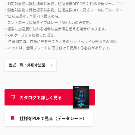
測定対象物は弊社標準対象物。往復撮像OFFで円と円の距離ツールにて視野中央で
*5
測定対象物は弊社標準対象物。往復撮像OFFで高さツールにて200 点×200
*6
YZ 範囲最小、Y 間引き最大の時。
*7
コントローラ接続タイプはレーザON 入力のみ有効。
*8
極端に加速度が加わる場合は最大値を超える場合があります。
*9
OP ケーブルを接続した場合。
*10
白紙測定時、白紙に光を当てたときのセンサヘッド受光面での照度。
*11
ヘッドは、金属プレートに取り付けて使用する必要があります。
*12
型式一覧・外形寸法図
カタログで詳しく見る
仕様をPDFで見る（データシート）