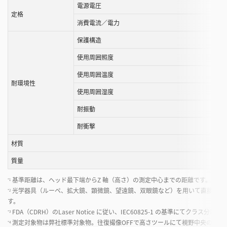
電源電圧
定格
消費電流／電力
保護構造
使用周囲照度
使用周囲温度
耐環境性
使用周囲湿度
耐振動
耐衝撃
材質
質量
基準距離は、ヘッド最下端からZ 軸（高さ）の測定中心までの距離です。取付
*1
光学器具（ルーペ、拡大鏡、顕微鏡、望遠鏡、双眼鏡など）を用いて直接ビー
*2
す。
FDA（CDRH）のLaser Notice に従い、IEC60825-1 の基準にてクラス分
*3
測定対象物は弊社標準対象物。往復撮像OFFで高さツールにて視野中央の200 
*4