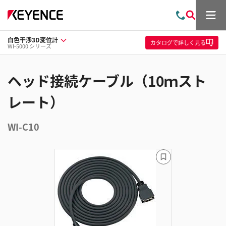
メ
お
検
ニ
問
索
ュ
白色干渉3D変位計
い
ー
カタログ
で詳しく見る
WI-5000 シリーズ
合
わ
せ
ヘッド接続ケーブル（10ｍスト
レート）
WI-C10
ブ
ッ
ク
マ
ー
ク
に