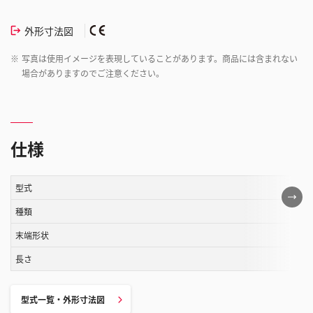
外形寸法図
※
写真は使用イメージを表現していることがあります。商品には含まれない
場合がありますのでご注意ください。
仕様
型式
こ
の
種類
表
末端形状
は
長さ
ス
ク
ロ
型式一覧・外形寸法図
ー