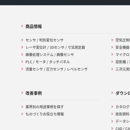
商品情報
センサ / 判別変位センサ
空気圧制
レーザ変位計 / 3Dセンサ / 寸法測定器
安全機器
画像処理システム / 画像センサ
マイクロ
PLC / モータ / タッチパネル
投影機 /
流量センサ / 圧力センサ / レベルセンサ
三次元測定
改善事例
ダウン
業界別の用途事例を探す
カタログ
ものづくりお役立ち情報
技術資料
データシ
CAD / CA