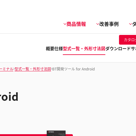
商品情報
改善事例
カタロ
概要
仕様
型式一覧・外形寸法図
ダウンロード
サ
ーミナル
型式一覧・外形寸法図
BT開発ツール for Android
oid