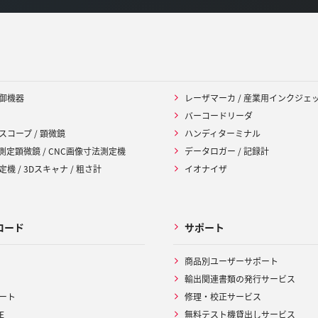
御機器
レーザマーカ / 産業用インクジェ
バーコードリーダ
スコープ / 顕微鏡
ハンディターミナル
 測定顕微鏡 / CNC画像寸法測定機
データロガー / 記録計
機 / 3Dスキャナ / 粗さ計
イオナイザ
ロード
サポート
商品別ユーザーサポート
輸出関連書類の発行サービス
ート
修理・校正サービス
E
無料テスト機貸出しサービス