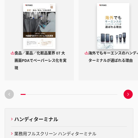
食品／薬品／化粧品業界 07 大
海外でもキーエンスのハンデ
画面PDAでペーパーレス化を実
ターミナルが選ばれる理由
現
前
次
の
の
ス
ス
ラ
ラ
イ
イ
ハンディターミナル
ド
ド
へ
へ
移
移
業務用フルスクリーン ハンディターミナル
動
動