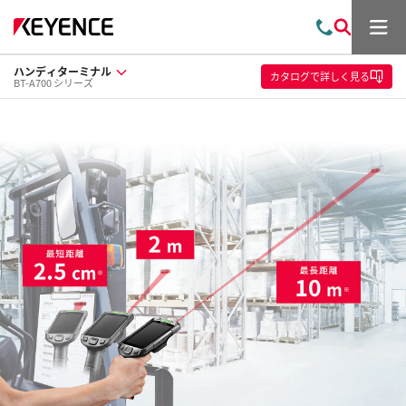
メ
お
検
ニ
問
索
ュ
ハンディターミナル
い
ー
カタログ
で詳しく見る
BT-A700 シリーズ
合
わ
せ