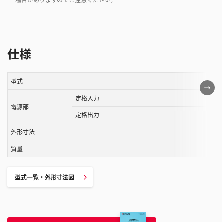
仕様
型式
こ
の
定格入力
電源部
表
定格出力
は
外形寸法
ス
ク
質量
ロ
ー
型式一覧・外形寸法図
ル
す
る
こ