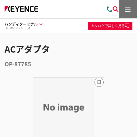
メ
お
検
ニ
問
索
ュ
ハンディターミナル
い
ー
カタログ
で詳しく見る
BT-W70 シリーズ
合
わ
せ
ACアダプタ
OP-87785
ブ
ッ
ク
マ
ー
ク
に
追
加