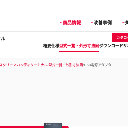
商品情報
改善事例
ナル
カタロ
概要
仕様
型式一覧・外形寸法図
ダウンロード
サ
スクリーン ハンディターミナル
型式一覧・外形寸法図
USB電源アダプタ