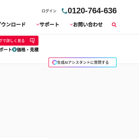
0120-764-636
ログイン
ダウンロード
サポート
お問い合わせ
検
索
グ
で詳しく見る
ポート
価格・見積
生成AIアシスタントに質問する