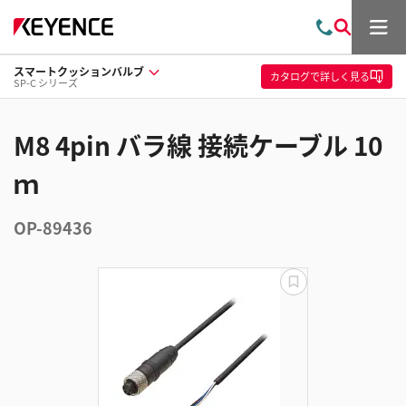
メ
お
検
ニ
問
索
ュ
スマートクッションバルブ
い
ー
カタログ
で詳しく見る
SP-C シリーズ
合
わ
せ
M8 4pin バラ線 接続ケーブル 10
ｍ
OP-89436
更
新
失
敗