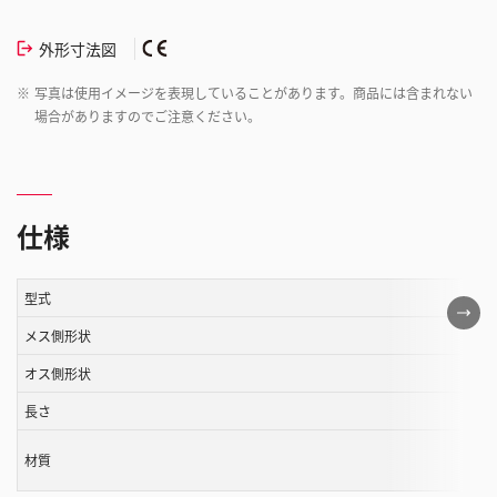
外形寸法図
※
写真は使用イメージを表現していることがあります。商品には含まれない
場合がありますのでご注意ください。
仕様
型式
こ
の
メス側形状
表
オス側形状
は
長さ
ス
ク
材質
ロ
ー