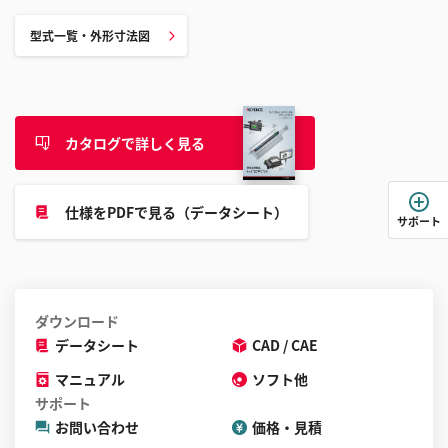
ル
型式一覧・外形寸法図
す
る
こ
と
カタログで詳しく見る
が
で
き
仕様をPDFで見る（データシート）
ま
サポート
す
ダウンロード
データシート
CAD / CAE
マニュアル
ソフト他
サポート
お問い合わせ
価格・見積