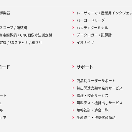
御機器
レーザマーカ / 産業用インクジェ
バーコードリーダ
スコープ / 顕微鏡
ハンディターミナル
 測定顕微鏡 / CNC画像寸法測定機
データロガー / 記録計
機 / 3Dスキャナ / 粗さ計
イオナイザ
ロード
サポート
商品別ユーザーサポート
輸出関連書類の発行サービス
ート
修理・校正サービス
E
無料テスト機貸出しサービス
ル
規格認証・適合一覧
ェア
生産終了・推奨代替商品