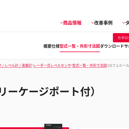
商品情報
改善事例
カタロ
概要
仕様
型式一覧・外形寸法図
ダウンロード
サ
/ レベル計 / 液面計
レーダー式レベルセンサ
型式一覧・外形寸法図
2Sフェルー
（リーケージポート付）