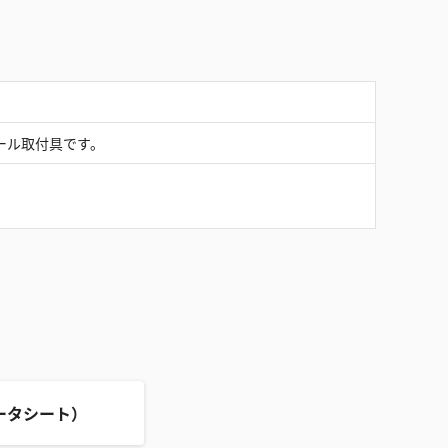
ール取付具です。
ータシート）