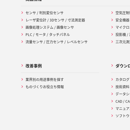
センサ / 判別変位センサ
空気圧制
レーザ変位計 / 3Dセンサ / 寸法測定器
安全機器
画像処理システム / 画像センサ
マイクロ
PLC / モータ / タッチパネル
投影機 /
流量センサ / 圧力センサ / レベルセンサ
三次元測定
改善事例
ダウン
業界別の用途事例を探す
カタログ
ものづくりお役立ち情報
技術資料
データシ
CAD / CA
マニュア
ソフトウ