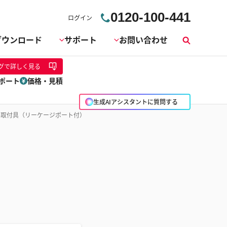
0120-100-441
ログイン
ダウンロード
サポート
お問い合わせ
検
索
グ
で詳しく見る
ポート
価格・見積
生成AIアシスタントに質問する
ル取付具（リーケージポート付）