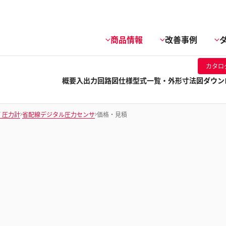
商品情報
改善事例
カタロ
概要
入出力回路図
仕様
型式一覧・外形寸法図
ダウン
/ 圧力計
省配線デジタル圧力センサ
価格・見積