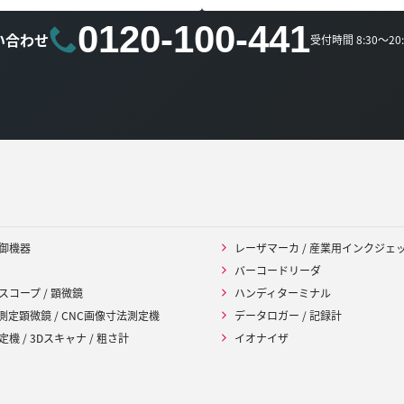
0120-100-441
い合わせ
受付時間 8:30～2
御機器
レーザマーカ / 産業用インクジェ
バーコードリーダ
スコープ / 顕微鏡
ハンディターミナル
 測定顕微鏡 / CNC画像寸法測定機
データロガー / 記録計
機 / 3Dスキャナ / 粗さ計
イオナイザ