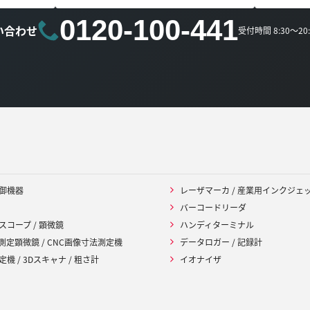
0120-100-441
い合わせ
受付時間 8:30～2
御機器
レーザマーカ / 産業用インクジェ
バーコードリーダ
スコープ / 顕微鏡
ハンディターミナル
 測定顕微鏡 / CNC画像寸法測定機
データロガー / 記録計
機 / 3Dスキャナ / 粗さ計
イオナイザ