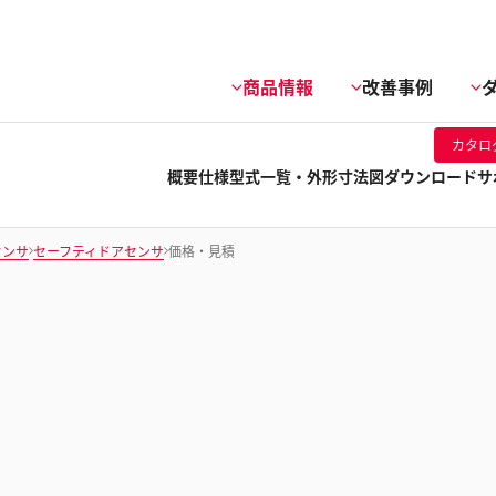
商品情報
改善事例
カタロ
概要
仕様
型式一覧・外形寸法図
ダウンロード
サ
センサ
セーフティドアセンサ
価格・見積