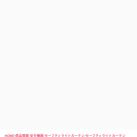
HOME
商品情報
安全機器
セーフティライトカーテン
セーフティライトカーテン