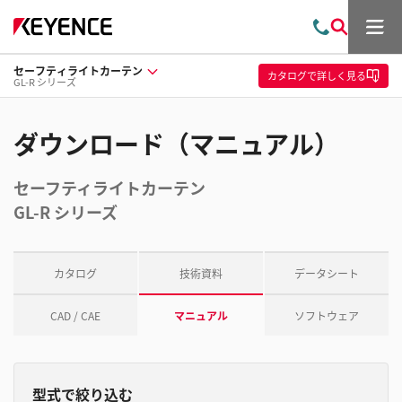
メ
お
検
ニ
問
索
ュ
セーフティライトカーテン
い
ー
カタログ
で詳しく見る
GL-R シリーズ
合
わ
せ
ダウンロード（マニュアル）
セーフティライトカーテン
GL-R シリーズ
カタログ
技術資料
データシート
CAD / CAE
マニュアル
ソフトウェア
型式で絞り込む