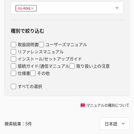
型式を選ぶ
GL-R06L
削
除
種別で絞り込む
取扱説明書
ユーザーズマニュアル
リファレンスマニュアル
インストール/セットアップガイド
接続ガイド/通信マニュアル
取り扱い上の注意
仕様書
その他
すべての選択
マニュアルの種別について
検索結果：
5
件
日本語