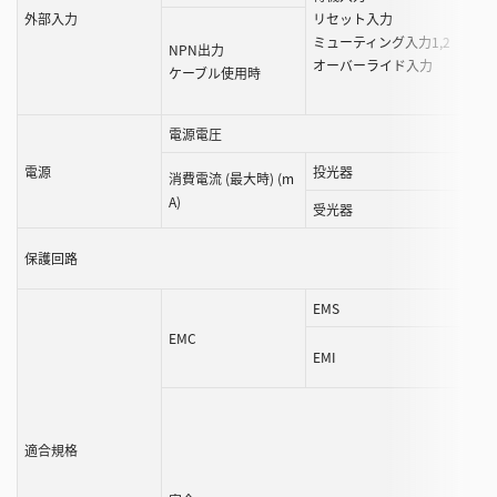
外部入力
リセット入力
ミューティング入力1,2
NPN出力
オーバーライド入力
ケーブル使用時
電源電圧
電源
投光器
消費電流 (最大時) (m
A)
受光器
保護回路
EMS
EMC
EMI
適合規格