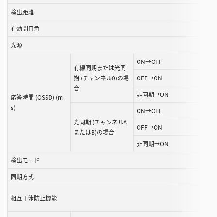
す
検出距離
る
有効開口角
こ
と
光源
が
ON→OFF
で
有線同期または光同
き
期 (チャンネル0)の場
OFF→ON
ま
合
非同期→ON
応答時間 (OSSD) (m
す
s)
ON→OFF
光同期 (チャンネルA
OFF→ON
またはB)の場合
非同期→ON
検出モード
同期方式
相互干渉防止機能