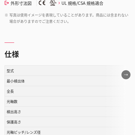
外形寸法図
UL 規格/CSA 規格適合
※
写真は使用イメージを表現していることがあります。商品には含まれない
場合がありますのでご注意ください。
仕様
型式
こ
の
最小検出体
表
全長
は
光軸数
ス
ク
検出高さ
ロ
保護高さ
ー
ル
光軸ピッチ/レンズ径