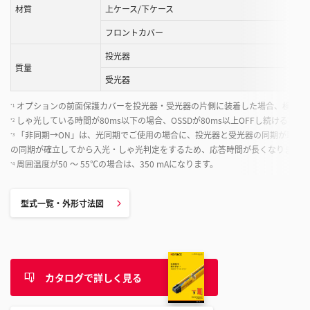
材質
上ケース/下ケース
フロントカバー
投光器
質量
受光器
オプションの前面保護カバーを投光器・受光器の片側に装着した場合、検出距離が
*1
しゃ光している時間が80ms以下の場合、OSSDが80ms以上OFFし続けることを
*2
「非同期→ON」は、光同期でご使用の場合に、投光器と受光器の同期が取れて
*3
の同期が確立してから入光・しゃ光判定をするため、応答時間が長くなります。
周囲温度が50 ～ 55℃の場合は、350 mAになります。
*4
型式一覧・外形寸法図
カタログで詳しく見る