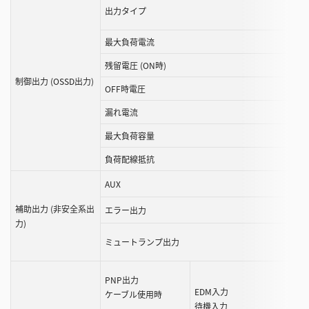
出力タイプ
最大負荷電流
残留電圧 (ON時)
制御出力 (OSSD出力)
OFF時電圧
漏れ電流
最大負荷容量
負荷配線抵抗
AUX
補助出力 (非安全系出
エラー出力
力)
ミュートランプ出力
PNP出力
EDM入力
ケーブル使用時
待機入力