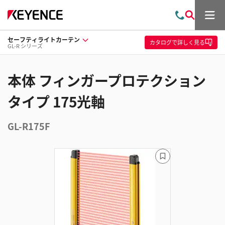
メ
お
検
ニ
問
索
ュ
セーフティライトカーテン
い
ー
カタログ
で詳しく見る
GL-R シリーズ
合
わ
せ
本体 フィンガープロテクション
タイプ 175光軸
GL-R175F
ブ
ッ
ク
マ
ー
ク
に