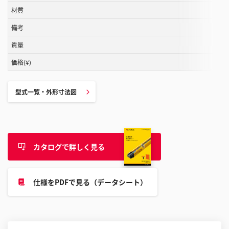
す
材質
る
備考
こ
と
質量
が
価格(¥)
で
き
ま
型式一覧・外形寸法図
す
カタログで詳しく見る
仕様をPDFで見る（データシート）