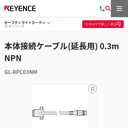
メ
お
検
ニ
問
索
ュ
セーフティライトカーテン
い
ー
カタログ
で詳しく見る
GL-R シリーズ
合
わ
せ
本体接続ケーブル(延長用) 0.3m
NPN
GL-RPC03NM
ブ
ッ
ク
マ
ー
ク
に