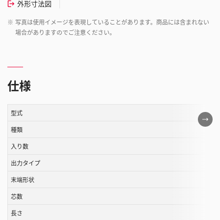
外形寸法図
※
写真は使用イメージを表現していることがあります。商品には含まれない
場合がありますのでご注意ください。
仕様
型式
こ
の
種類
表
入り数
は
出力タイプ
ス
ク
末端形状
ロ
芯数
ー
ル
長さ