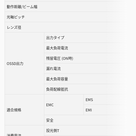
が
動作距離/ビーム幅
で
き
光軸ピッチ
ま
レンズ径
す
出力タイプ
最大負荷電流
残留電圧 (ON時)
OSSD出力
漏れ電流
最大負荷容量
負荷配線抵抗
EMS
EMC
適合規格
EMI
安全
投光側T
消費電流