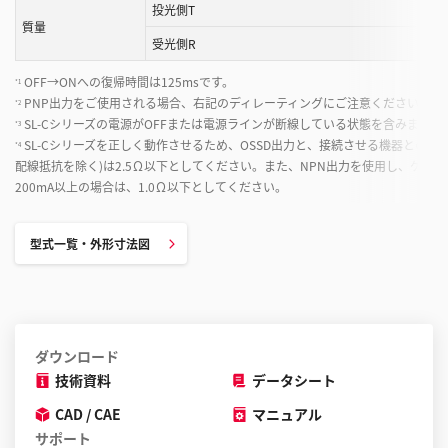
投光側T
質量
受光側R
OFF→ONへの復帰時間は125msです。
*1
PNP出力をご使用される場合、右記のディレーティングにご注意ください。
*2
SL-Cシリーズの電源がOFFまたは電源ラインが断線している状態を含みます。
*3
SL-Cシリーズを正しく動作させるため、OSSD出力と、接続させる機器との配
*4
配線抵抗を除く)は2.5Ω以下としてください。また、NPN出力を使用し、ケーブ
200mA以上の場合は、1.0Ω以下としてください。
型式一覧・外形寸法図
ダウンロード
技術資料
データシート
CAD / CAE
マニュアル
サポート