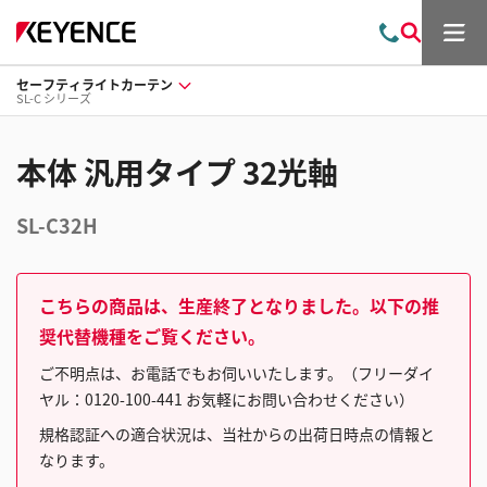
メ
お
検
ニ
問
索
ュ
セーフティライトカーテン
い
ー
SL-C シリーズ
合
わ
せ
本体 汎用タイプ 32光軸
SL-C32H
こちらの商品は、生産終了となりました。以下の推
奨代替機種をご覧ください。
ご不明点は、お電話でもお伺いいたします。（フリーダイ
ヤル：0120-100-441 お気軽にお問い合わせください）
規格認証への適合状況は、当社からの出荷日時点の情報と
なります。