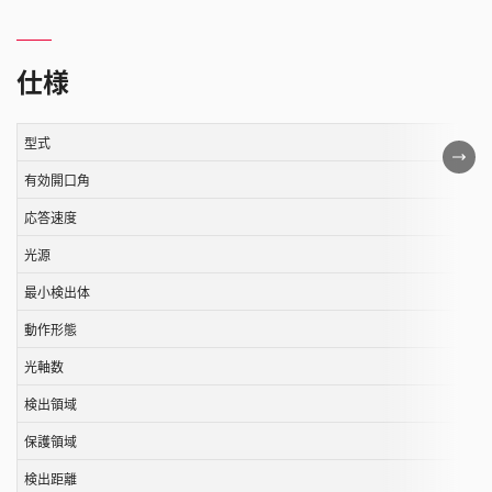
仕様
型式
こ
の
有効開口角
表
応答速度
は
光源
ス
ク
最小検出体
ロ
動作形態
ー
ル
光軸数
す
検出領域
る
保護領域
こ
と
検出距離