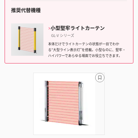
推奨代替機種
小型堅牢ライトカーテン
GL-V シリーズ
本体だけでライトカーテンの状態が一目でわか
る“大型ライン表示灯”を搭載。小型なのに、堅牢・
ハイパワーであらゆる場面でお役立ちできます。
ブ
ッ
ク
マ
ー
ク
に
追
加