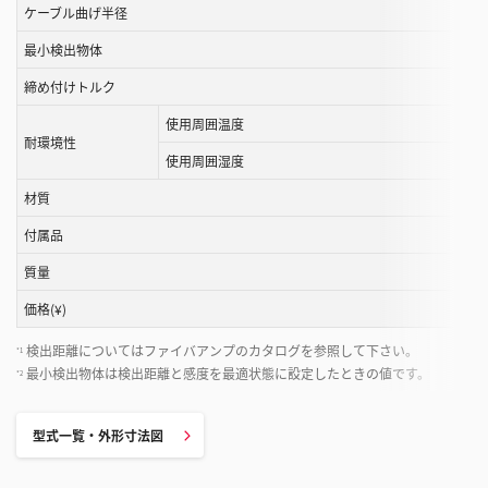
す
ケーブル曲げ半径
る
最小検出物体
こ
と
締め付けトルク
が
使用周囲温度
で
耐環境性
き
使用周囲湿度
ま
材質
す
付属品
質量
価格(¥)
検出距離についてはファイバアンプのカタログを参照して下さい。
*1
最小検出物体は検出距離と感度を最適状態に設定したときの値です。
*2
型式一覧・外形寸法図