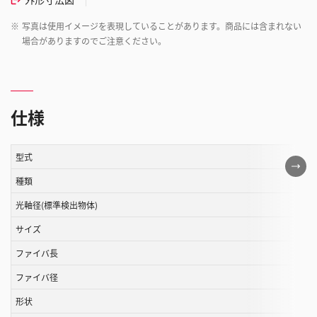
※
写真は使用イメージを表現していることがあります。商品には含まれない
場合がありますのでご注意ください。
仕様
型式
こ
の
種類
表
光軸径(標準検出物体)
は
サイズ
ス
ク
ファイバ長
ロ
ファイバ径
ー
ル
形状