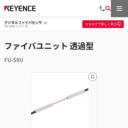
メ
お
検
ニ
問
索
ュ
デジタルファイバセンサ
い
ー
カタログ
で詳しく見る
FS-N40 シリーズ
合
わ
せ
ファイバユニット 透過型
FU-59U
ブ
ッ
ク
マ
ー
ク
に
追
加