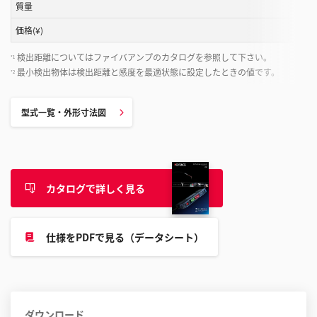
と
質量
が
価格(¥)
で
き
検出距離についてはファイバアンプのカタログを参照して下さい。
*1
ま
最小検出物体は検出距離と感度を最適状態に設定したときの値です。
*2
す
型式一覧・外形寸法図
カタログで詳しく見る
仕様をPDFで見る（データシート）
ダウンロード