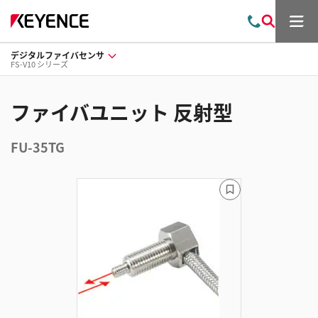
メ
お
検
ニ
問
索
ュ
デジタルファイバセンサ
い
ー
FS-V10 シリーズ
合
わ
せ
ファイバユニット 反射型
FU-35TG
ブ
ッ
ク
マ
ー
ク
に
追
加