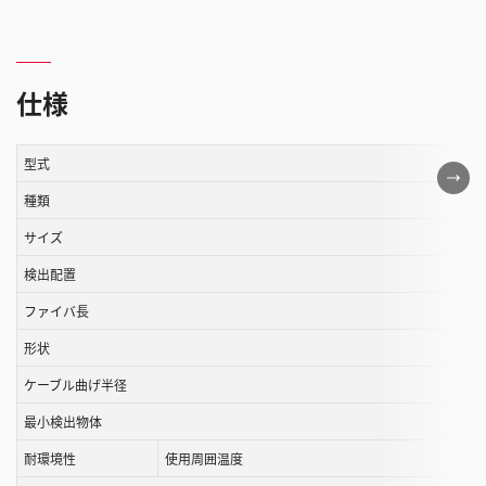
仕様
型式
こ
の
種類
表
サイズ
は
検出配置
ス
ク
ファイバ長
ロ
形状
ー
ル
ケーブル曲げ半径
す
最小検出物体
る
耐環境性
使用周囲温度
こ