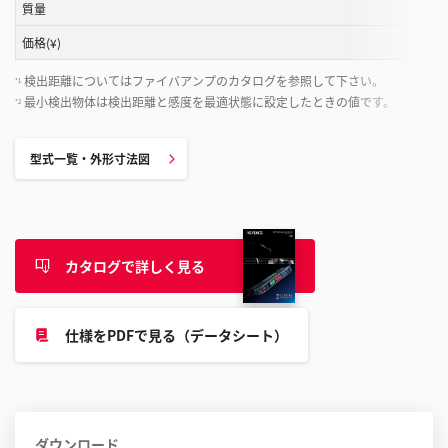
と
質量
が
価格(¥)
で
き
検出距離についてはファイバアンプのカタログを参照して下さい。
*1
ま
最小検出物体は検出距離と感度を最適状態に設定したときの値です。
*2
す
型式一覧・外形寸法図
カタログで詳しく見る
仕様をPDFで見る（データシート）
ダウンロード