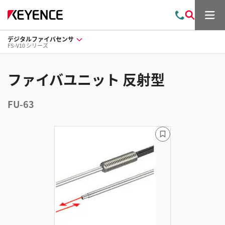
メ
お
検
ニ
問
索
ュ
デジタルファイバセンサ
い
ー
FS-V10 シリーズ
合
わ
せ
ファイバユニット 反射型
FU-63
ブ
ッ
ク
マ
ー
ク
に
追
加