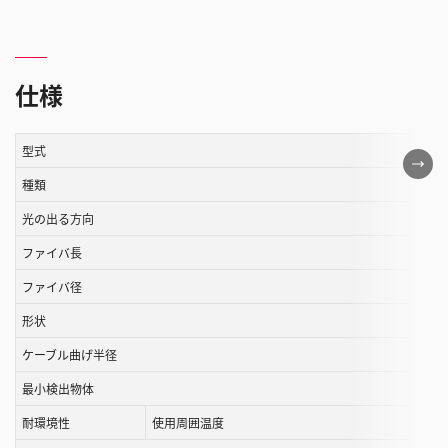
仕様
型式
こ
の
種類
表
光の出る方向
は
ファイバ長
ス
ク
ファイバ径
ロ
形状
ー
ル
ケーブル曲げ半径
す
最小検出物体
る
耐環境性
使用周囲温度
こ