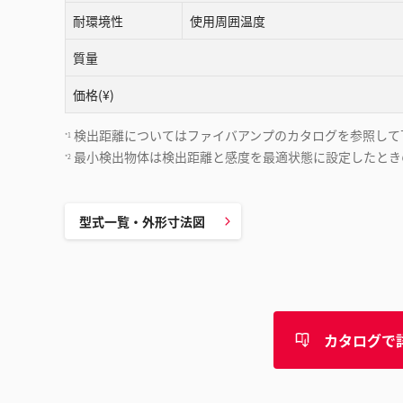
耐環境性
使用周囲温度
質量
価格(¥)
検出距離についてはファイバアンプのカタログを参照して
*1
最小検出物体は検出距離と感度を最適状態に設定したとき
*2
型式一覧・外形寸法図
カタログで