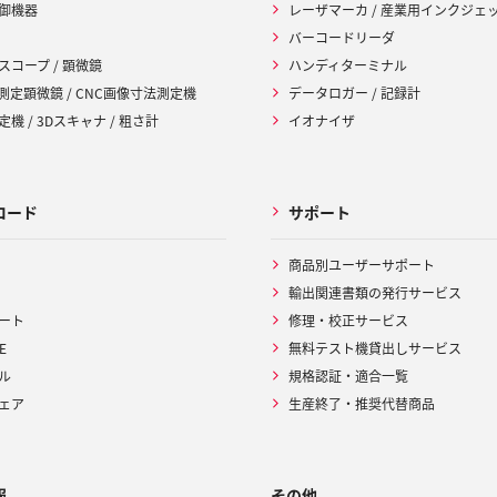
御機器
レーザマーカ / 産業用インクジェ
バーコードリーダ
スコープ / 顕微鏡
ハンディターミナル
 測定顕微鏡 / CNC画像寸法測定機
データロガー / 記録計
機 / 3Dスキャナ / 粗さ計
イオナイザ
ロード
サポート
商品別ユーザーサポート
輸出関連書類の発行サービス
ート
修理・校正サービス
E
無料テスト機貸出しサービス
ル
規格認証・適合一覧
ェア
生産終了・推奨代替商品
報
その他