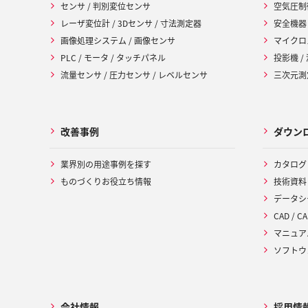
センサ / 判別変位センサ
空気圧制
レーザ変位計 / 3Dセンサ / 寸法測定器
安全機器
画像処理システム / 画像センサ
マイクロ
PLC / モータ / タッチパネル
投影機 /
流量センサ / 圧力センサ / レベルセンサ
三次元測定
改善事例
ダウン
業界別の用途事例を探す
カタログ
ものづくりお役立ち情報
技術資料
データシ
CAD / CA
マニュア
ソフトウ
会社情報
採用情