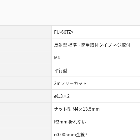
FU-66TZ
*1
反射型 標準・簡単取付タイプ ネジ取付
M4
平行型
2mフリーカット
ø1.3×2
ナット型 M4×13.5mm
R2mm 折れない
ø0.005mm金線
*2