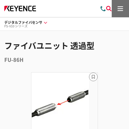
メ
お
検
ニ
問
索
ュ
デジタルファイバセンサ
い
ー
FS-V10 シリーズ
合
わ
せ
ファイバユニット 透過型
FU-86H
ブ
ッ
ク
マ
ー
ク
に
追
加