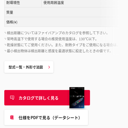
と
耐環境性
使用周囲温度
が
質量
で
き
価格(¥)
ま
検出距離についてはファイバアンプのカタログを参照して下さい。
*1
す
常時高温下で使用する場合の推奨使用温度は、130℃以下。
*2
乾燥状態にてご使用ください。また、耐熱タイプをご使用になる場合は、周囲
*3
最小検出物体は検出距離と感度を最適状態に設定したときの値です。
*4
型式一覧・外形寸法図
カタログで詳しく見る
仕様をPDFで見る（データシート）