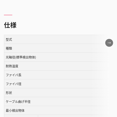
仕様
型式
こ
の
種類
表
光軸径(標準検出物体)
は
耐熱温度
ス
ク
ファイバ長
ロ
ファイバ径
ー
ル
形状
す
ケーブル曲げ半径
る
最小検出物体
こ