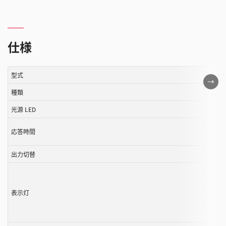
仕様
型式
こ
の
種類
表
光源 LED
は
ス
応答時間
ク
ロ
出力切替
ー
ル
す
表示灯
る
こ
と