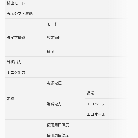
検出モード
が
表示シフト機能
で
き
モード
ま
す
タイマ機能
設定範囲
精度
制御出力
モニタ出力
電源電圧
通常
定格
消費電力
エコハーフ
エコオール
使用周囲照度
使用周囲温度