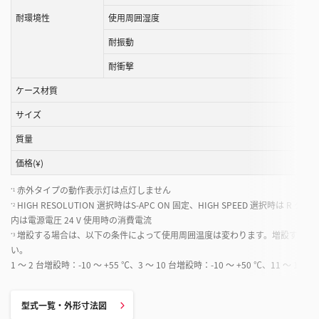
耐環境性
使用周囲湿度
耐振動
耐衝撃
ケース材質
サイズ
質量
価格(¥)
赤外タイプの動作表示灯は点灯しません
*1
HIGH RESOLUTION 選択時はS-APC ON 固定、HIGH SPEED 選択時は R タ
*2
内は電源電圧 24 V 使用時の消費電流
増設する場合は、以下の条件によって使用周囲温度は変わります。増設する場合は、必
*3
い。
1 ～ 2 台増設時：-10 ～ +55 ℃、3 ～ 10 台増設時：-10 ～ +50 ℃、11 ～ 16 台
型式一覧・外形寸法図