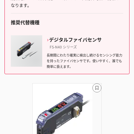
なります。
推奨代替機種
デジタルファイバセンサ
FS-N40 シリーズ
長期間にわたり確実に検出し続けるセンシング能力
を持ったファイバセンサです。使いやすく、誰でも
簡単に扱えます。
ブ
ッ
ク
マ
ー
ク
に
追