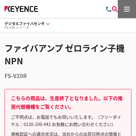
メ
お
検
ニ
問
索
ュ
デジタルファイバセンサ
い
ー
FS-V20 シリーズ
合
わ
せ
ファイバアンプ ゼロライン子機
NPN
FS-V20R
こちらの商品は、生産終了となりました。以下の推
奨代替機種をご覧ください。
ご不明点は、お電話でもお伺いいたします。（フリーダイ
ヤル：0120-100-441 お気軽にお問い合わせください）
規格認証への適合状況は、当社からの出荷日時点の情報と