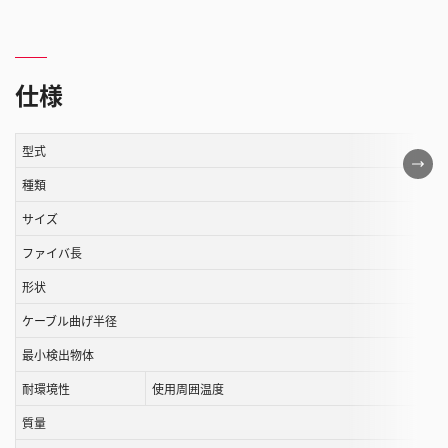
仕様
型式
こ
の
種類
表
サイズ
は
ファイバ長
ス
ク
形状
ロ
ケーブル曲げ半径
ー
ル
最小検出物体
す
耐環境性
使用周囲温度
る
質量
こ