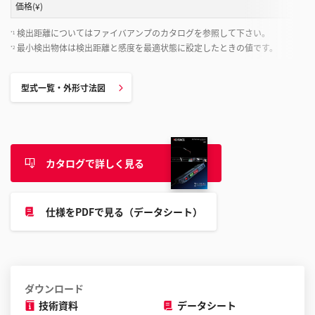
と
価格(¥)
が
検出距離についてはファイバアンプのカタログを参照して下さい。
で
*1
最小検出物体は検出距離と感度を最適状態に設定したときの値です。
*2
き
ま
す
型式一覧・外形寸法図
カタログで詳しく見る
仕様をPDFで見る（データシート）
ダウンロード
技術資料
データシート