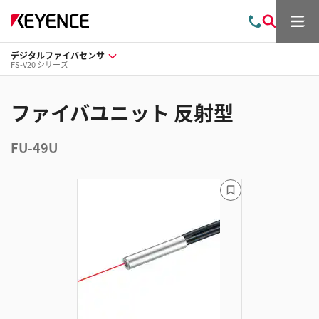
メ
お
検
ニ
問
索
ュ
デジタルファイバセンサ
い
ー
FS-V20 シリーズ
合
わ
せ
ファイバユニット 反射型
FU-49U
ブ
ッ
ク
マ
ー
ク
に
追
加