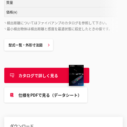
と
質量
が
価格(¥)
で
き
検出距離についてはファイバアンプのカタログを参照して下さい。
*1
ま
最小検出物体は検出距離と感度を最適状態に設定したときの値です。
*2
す
型式一覧・外形寸法図
カタログで詳しく見る
仕様をPDFで見る（データシート）
ダウンロード