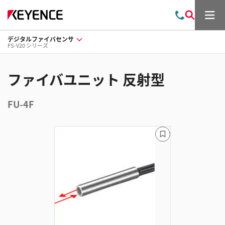
メ
お
検
ニ
問
索
ュ
デジタルファイバセンサ
い
ー
FS-V20 シリーズ
合
わ
せ
ファイバユニット 反射型
FU-4F
ブ
ッ
ク
マ
ー
ク
に
追
加