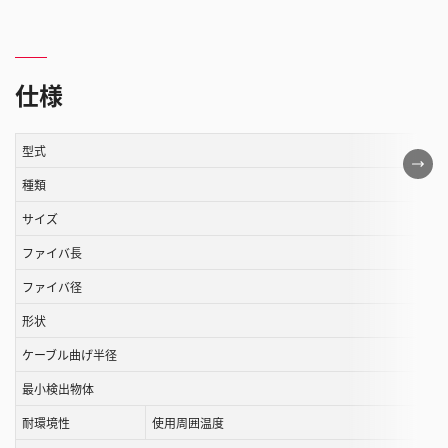
仕様
型式
こ
の
種類
表
サイズ
は
ファイバ長
ス
ク
ファイバ径
ロ
形状
ー
ル
ケーブル曲げ半径
す
最小検出物体
る
耐環境性
使用周囲温度
こ